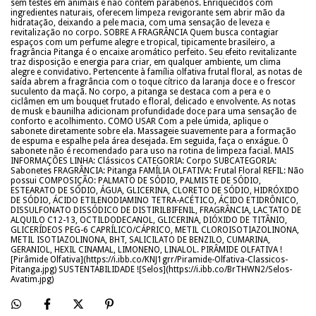
sem testes em animais e não contêm parabenos. Enriquecidos com
ingredientes naturais, oferecem limpeza revigorante sem abrir mão da
hidratação, deixando a pele macia, com uma sensação de leveza e
revitalização no corpo. SOBRE A FRAGRÂNCIA Quem busca contagiar
espaços com um perfume alegre e tropical, tipicamente brasileiro, a
fragrância Pitanga é o encaixe aromático perfeito. Seu efeito revitalizante
traz disposição e energia para criar, em qualquer ambiente, um clima
alegre e convidativo. Pertencente à família olfativa frutal floral, as notas de
saída abrem a fragrância com o toque cítrico da laranja doce e o frescor
suculento da maçã. No corpo, a pitanga se destaca com a pera e o
ciclâmen em um bouquet frutado e floral, delicado e envolvente. As notas
de musk e baunilha adicionam profundidade doce para uma sensação de
conforto e acolhimento. COMO USAR Com a pele úmida, aplique o
sabonete diretamente sobre ela. Massageie suavemente para a formação
de espuma e espalhe pela área desejada. Em seguida, faça o enxágue. O
sabonete não é recomendado para uso na rotina de limpeza facial. MAIS
INFORMAÇÕES LINHA: Clássicos CATEGORIA: Corpo SUBCATEGORIA:
Sabonetes FRAGRÂNCIA: Pitanga FAMÍLIA OLFATIVA: Frutal Floral REFIL: Não
possui COMPOSIÇÃO: PALMATO DE SÓDIO, PALMISTE DE SÓDIO,
ESTEARATO DE SÓDIO, ÁGUA, GLICERINA, CLORETO DE SÓDIO, HIDRÓXIDO
DE SÓDIO, ÁCIDO ETILENODIAMINO TETRA-ACÉTICO, ÁCIDO ETIDRÔNICO,
DISSULFONATO DISSÓDICO DE DISTIRILBIFENIL, FRAGRÂNCIA, LACTATO DE
ALQUILO C12-13, OCTILDODECANOL, GLICERINA, DIÓXIDO DE TITÂNIO,
GLICERÍDEOS PEG-6 CAPRÍLICO/CÁPRICO, METIL CLOROISOTIAZOLINONA,
METIL ISOTIAZOLINONA, BHT, SALICILATO DE BENZILO, CUMARINA,
GERANIOL, HEXIL CINAMAL, LIMONENO, LINALOL. PIRÂMIDE OLFATIVA !
[Pirâmide Olfativa](https://i.ibb.co/KNJ1grr/Piramide-Olfativa-Classicos-
Pitanga.jpg) SUSTENTABILIDADE ![Selos](https://i.ibb.co/BrTHWN2/Selos-
Avatim.jpg)