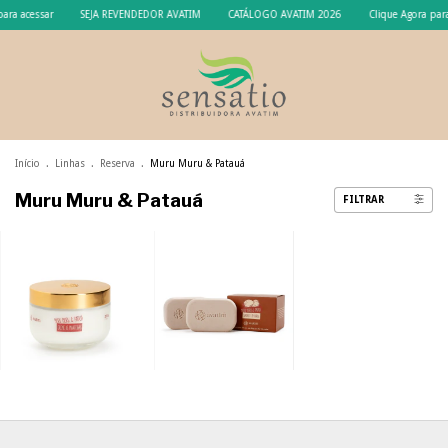
ara acessar
SEJA REVENDEDOR AVATIM
CATÁLOGO AVATIM 2026
Clique Agora para
Início
.
Linhas
.
Reserva
.
Muru Muru & Patauá
Muru Muru & Patauá
FILTRAR