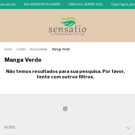
ara acessar
SEJA REVENDEDOR AVATIM
CATÁLOGO AVATIM 2026
Clique Agora para
Início
.
Linhas
.
Autocuidado
.
Manga Verde
Manga Verde
Não temos resultados para sua pesquisa. Por favor,
tente com outros filtros.
ACESSE