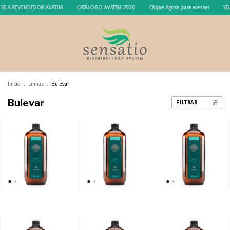
SEJA REVENDEDOR AVATIM
CATÁLOGO AVATIM 2026
Clique Agora para acessar
SEJ
Início
.
Linhas
.
Bulevar
Bulevar
FILTRAR