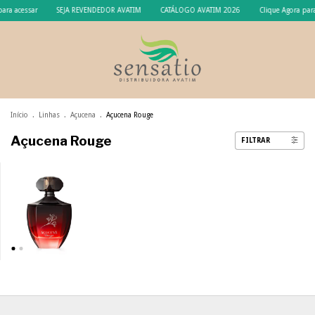
para acessar
SEJA REVENDEDOR AVATIM
CATÁLOGO AVATIM 2026
Clique Agora para
Início
.
Linhas
.
Açucena
.
Açucena Rouge
Açucena Rouge
FILTRAR