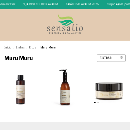
ara acessar
SEJA REVENDEDOR AVATIM
CATÁLOGO AVATIM 2026
Clique Agora para
Início
.
Linhas
.
Ritos
.
Muru Muru
Muru Muru
FILTRAR