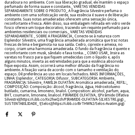
duradoura no ambiente. Com sua liberação gradual, ele mantém o espaço
perfumado de forma suave e constante._ VARETAS VENDIDAS
SEPARADAMENTE SOBRE O PRODUTO_ A fragrância Silvestre perfuma o
ambiente com uma sofisticação verde, sua essência é suave e de liberação
constante. Suas notas amadeiradas oferecem uma sensação única,
reconfortante e fresca. Além disso, sua embalagem refinada em vidro verde
fosco oferece um toque decorativo, trazendo um requinte perfumado para
ambientes residenciais ou comerciais._ VARETAS VENDIDAS
SEPARADAMENTE _ SOBRE A FRAGRÂNCIA_ Conecte-se à natureza com
Esplendor Silvestre, uma fragrância amadeirada aromática que traz notas
frescas de lima e bergamota na sua saída. Cedro, cipreste e ameixa, no
corpo, criam uma harmonia amadeirada. O fundo da fragrância é quente e
reconfortante com musk, sândalo e fava tonka. _ COMO USAR_ Insira as
varetas no frasco para que fiquem umedecidas com o líquido e, após
alguns minutos, inverta as extremidades para que a essência absorvida
fique exposta. Assim, ocorrerá uma melhor difusão da fragrância no
ambiente. A fixação varia de acordo com o tamanho e ventilação do
espaço. Dê preferência ao uso em locais fechados. MAIS INFORMAÇÕES_
LINHA: Esplendor_ CATEGORIA: Difusor_ SUBCATEGORIA: Ambiente_
FRAGRÂNCIA: Silvestre_ FAMÍLIA OLFATIVA: Aromática amadeirada_ REFIL:_
COMPOSIÇÃO: Composição: álcool, fragrância, água, Hidroxitolueno
butilado, cumarina, limoneno, linalol. Composition: alcohol, parfum, aqua,
BHT, coumarin, limonene, linalool. PIRÂMIDE OLFATIVA_ ![Pirâmide Olfativa
Silvestre](https://i.ibb.co/Xx2hwQzh/PIRAMIDE-OLFATIVA-SILVESTRE.jpg) _
SUSTENTABILIDADE_ ![Selos](https://i.ibb.co/BrTHWN2/Selos-Avatim.jpg)