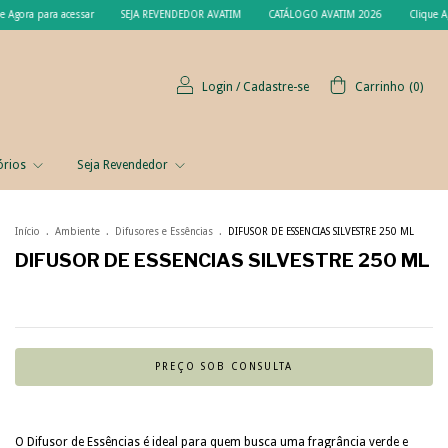
ra acessar
SEJA REVENDEDOR AVATIM
CATÁLOGO AVATIM 2026
Clique Agora para 
Login
/
Cadastre-se
Carrinho
(
0
)
órios
Seja Revendedor
Início
.
Ambiente
.
Difusores e Essências
.
DIFUSOR DE ESSENCIAS SILVESTRE 250 ML
DIFUSOR DE ESSENCIAS SILVESTRE 250 ML
O Difusor de Essências é ideal para quem busca uma fragrância verde e