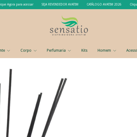
 para acessar
SEJA REVENDEDOR AVATIM
CATÁLOGO AVATIM 2026
Clique Agora pa
nte
Corpo
Perfumaria
Kits
Homem
Acess